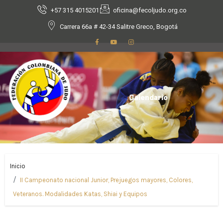
+57 315 4015201
oficina@fecoljudo.org.co
Carrera 66a # 42-34 Salitre Greco, Bogotá
Calendario
Inicio
II Campeonato nacional Junior, Prejuegos mayores, Colores,
Veteranos. Modalidades Katas, Shiai y Equipos