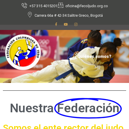
+57 315 4015201
oficina@fecoljudo.org.co
Carrera 66a # 42-34 Salitre Greco, Bogotá
¿Quiénes somos?
Nuestra
Federación
Somos el ente rector del judo