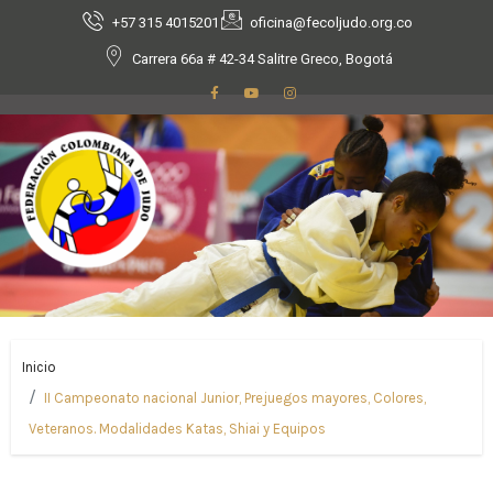
+57 315 4015201
oficina@fecoljudo.org.co
Carrera 66a # 42-34 Salitre Greco, Bogotá
Inicio
II Campeonato nacional Junior, Prejuegos mayores, Colores,
Veteranos. Modalidades Katas, Shiai y Equipos