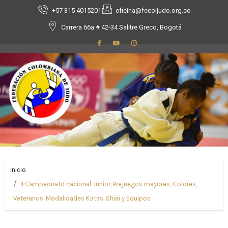
+57 315 4015201
oficina@fecoljudo.org.co
Carrera 66a # 42-34 Salitre Greco, Bogotá
Inicio
II Campeonato nacional Junior, Prejuegos mayores, Colores,
Veteranos. Modalidades Katas, Shiai y Equipos