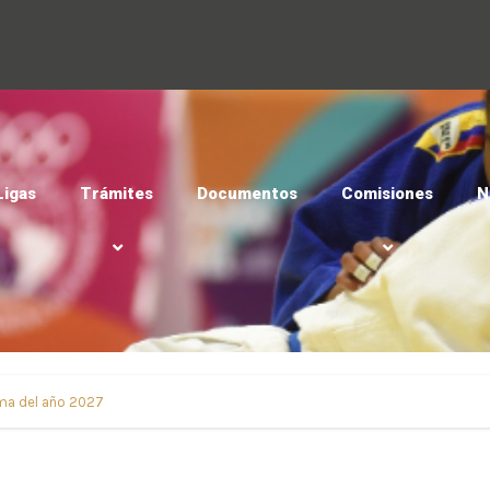
Ligas
Trámites
Documentos
Comisiones
N
ama del año 2027