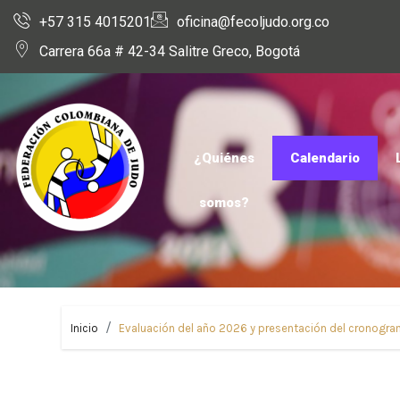
+57 315 4015201
oficina@fecoljudo.org.co
Carrera 66a # 42-34 Salitre Greco, Bogotá
¿Quiénes
Calendario
somos?
Inicio
Evaluación del año 2026 y presentación del cronogr