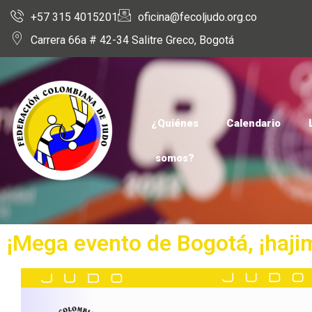
+57 315 4015201
oficina@fecoljudo.org.co
Carrera 66a # 42-34 Salitre Greco, Bogotá
¿Quiénes
Calendario
somos?
¡Mega evento de Bogotá, ¡haji