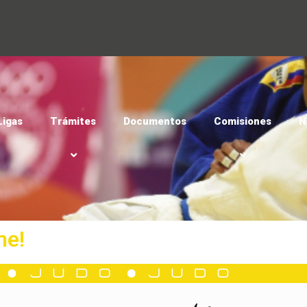
Ligas
Trámites
Documentos
Comisiones
N
me!