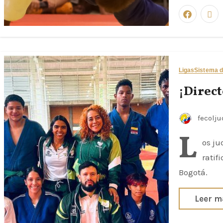
Ligas
Sistema d
¡Direct
fecolj
L
os ju
ratif
Bogotá.
Leer m