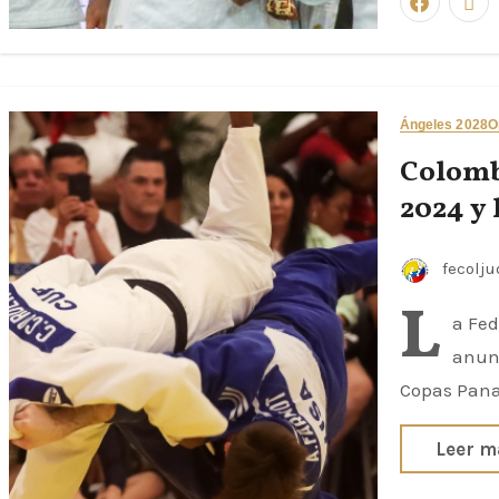
Ángeles 2028
O
Colomb
2024 y
fecolj
L
a Fed
anunc
Copas Pana
Leer m