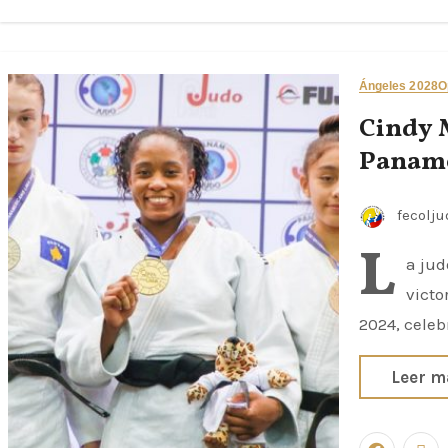
Ángeles 2028
O
Cindy 
Paname
fecolj
L
a ju
victo
2024, cele
Leer m