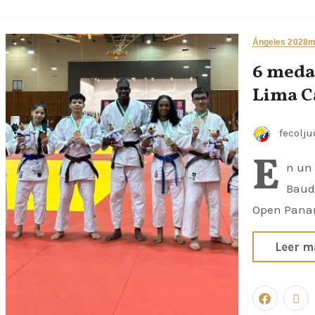
Ángeles 2028
m
6 meda
Lima C
fecolj
E
n un 
Baudi
Open Panam
Leer m