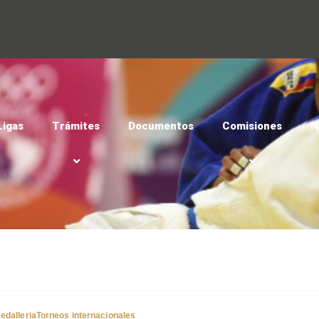
Ligas
Trámites
Documentos
Comisiones
N
edalleria
Torneos internacionales