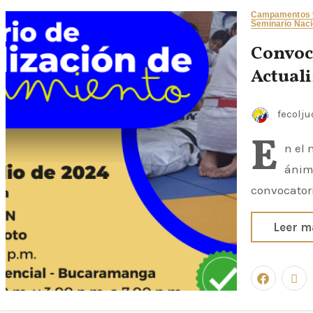
Campamentos y
Seminario Naci
Convoc
Actual
fecolj
E
n el 
ánimo
convocatori
Leer m