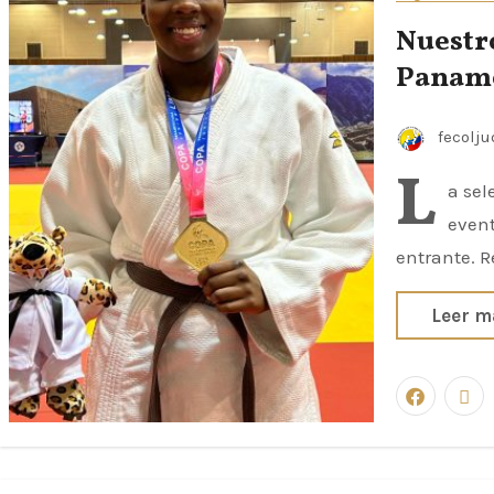
Nuestr
Paname
fecolj
L
a sel
event
entrante. R
Leer m