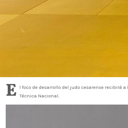
E
l foco de desarrollo del judo cesarense recibirá
Técnica Nacional.