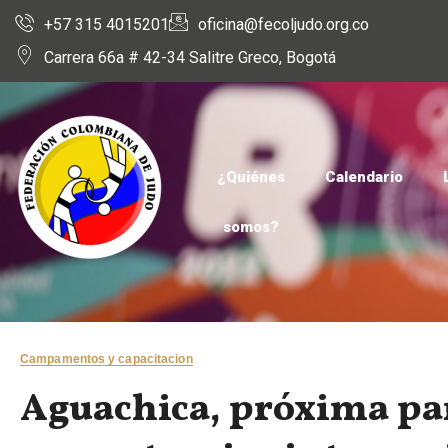
+57 315 4015201
oficina@fecoljudo.org.co
Carrera 66a # 42-34 Salitre Greco, Bogotá
¿Quiénes
Calendario
somos?
Campamentos y capacitacion
Aguachica, próxima par