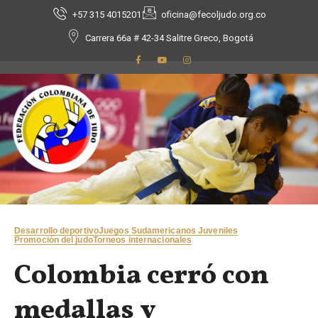
+57 315 4015201
oficina@fecoljudo.org.co
Carrera 66a # 42-34 Salitre Greco, Bogotá
Desarrollo deportivo
Juegos Sudamericanos Juveniles
Promoción del judo
Torneos internacionales
Colombia cerró con
medallas y