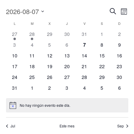
Naveg
Na
2026-08-07
Buscar
Mes
de
Seleccionar
de
Calendario
L
M
X
J
V
S
D
fecha.
vi
1
1
0
0
0
0
0
27
28
29
30
31
1
búsqu
2
de
evento
evento
eventos
eventos
eventos
eventos
evento
de
0
0
0
0
0
0
0
3
4
5
6
7
8
9
y
Eventos
eventos
eventos
eventos
eventos
eventos
eventos
evento
Ev
0
0
0
0
0
0
0
10
11
12
13
14
15
16
vistas
eventos
eventos
eventos
eventos
eventos
eventos
eventos
0
0
0
0
0
0
0
17
18
19
20
21
22
23
de
eventos
eventos
eventos
eventos
eventos
eventos
eventos
0
0
0
0
0
0
0
24
25
26
27
28
29
30
Event
eventos
eventos
eventos
eventos
eventos
eventos
eventos
0
0
0
0
0
0
0
31
1
2
3
4
5
6
eventos
eventos
eventos
eventos
eventos
eventos
evento
No hay ningún evento este día.
Aviso
Jul
Este mes
Sep