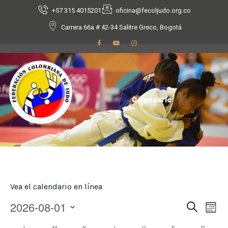
+57 315 4015201
oficina@fecoljudo.org.co
Carrera 66a # 42-34 Salitre Greco, Bogotá
Calendario
Vea el calendario en línea
Naveg
Na
2026-08-01
Buscar
Mes
de
Seleccionar
L
M
X
J
V
S
D