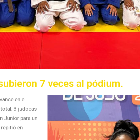
subieron 7 veces al pódium.
vance en el
total, 3 judocas
n Junior para un
 repitió en