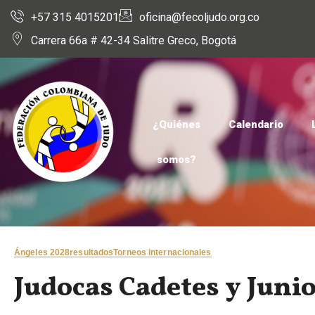
+57 315 4015201
oficina@fecoljudo.org.co
Carrera 66a # 42-34 Salitre Greco, Bogotá
¿Quiénes
Calendario
somos?
Ángeles 2028
resultados
Torneos internacionales
Judocas Cadetes y Junio