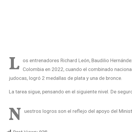
L
os entrenadores Richard León, Baudilio Hernández
Colombia en 2022, cuando el combinado nacional l
judocas, logró 2 medallas de plata y una de bronce.
La tarea sigue, pensando en el siguiente nivel. De seg
N
uestros logros son el reflejo del apoyo del Minis
Post Views:
928