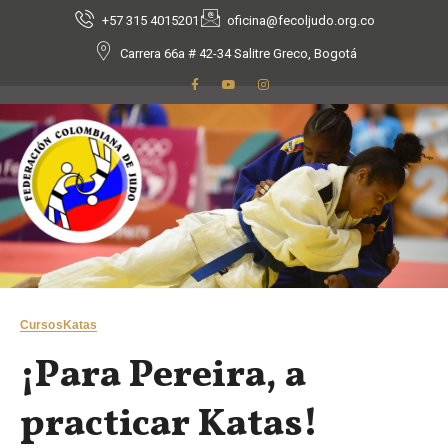
+57 315 4015201
oficina@fecoljudo.org.co
Carrera 66a # 42-34 Salitre Greco, Bogotá
Cursos
Katas
¡Para Pereira, a
practicar Katas!