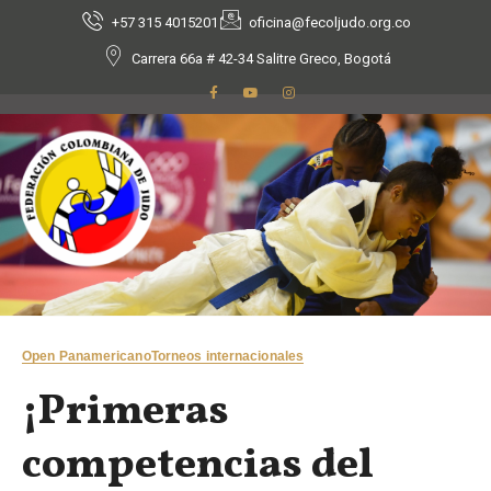
+57 315 4015201
oficina@fecoljudo.org.co
Carrera 66a # 42-34 Salitre Greco, Bogotá
Open Panamericano
Torneos internacionales
¡Primeras
competencias del