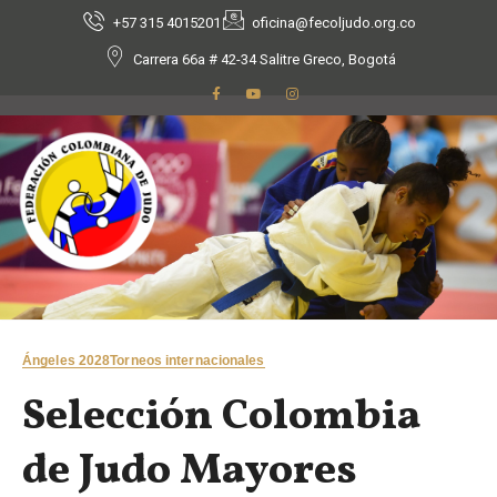
+57 315 4015201
oficina@fecoljudo.org.co
Carrera 66a # 42-34 Salitre Greco, Bogotá
Ángeles 2028
Torneos internacionales
Selección Colombia
de Judo Mayores