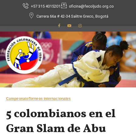
+57 315 4015201
oficina@fecoljudo.org.co
Carrera 66a # 42-34 Salitre Greco, Bogotá
Campeonato
Torneos internacionales
5 colombianos en el
Gran Slam de Abu