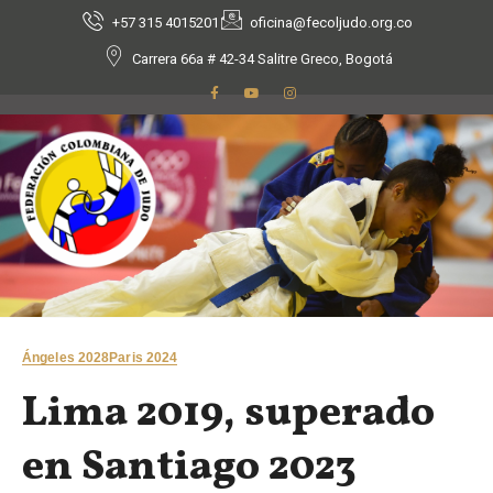
+57 315 4015201
oficina@fecoljudo.org.co
Carrera 66a # 42-34 Salitre Greco, Bogotá
Ángeles 2028
Paris 2024
Lima 2019, superado
en Santiago 2023