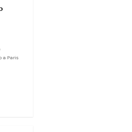
o
s
 a Paris