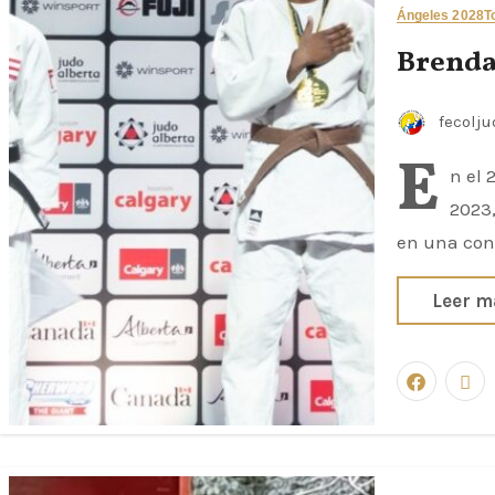
Ángeles 2028
T
Brenda
fecolj
E
n el 
2023,
en una con
Leer m