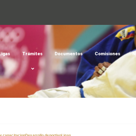
Ligas
Trámites
Documentos
Comisiones
N
 capacitacion
Desarrollo deportivo
Ligas