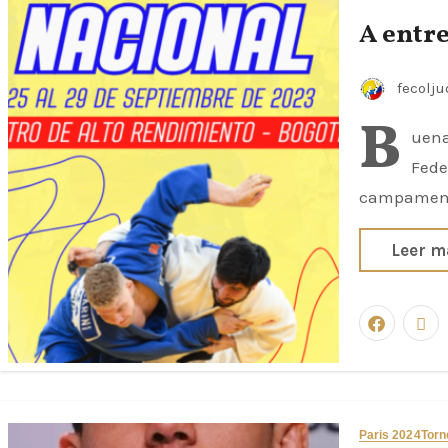
A entr
fecolj
B
uena
Fede
campamento
Leer m
Paris 2024
Torn