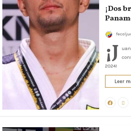
¡Dos b
Paname
fecolj
¡J
uan 
con
2024!
Leer m