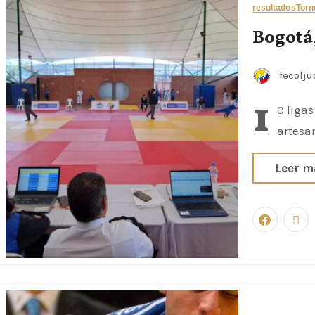
resultados
Torn
Bogotá,
fecolj
1
0 ligas
artesan
Leer m