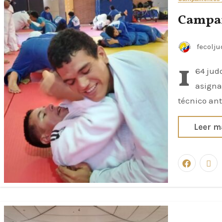
Campam
fecolj
1
64 judo
asigna
técnico an
Leer m