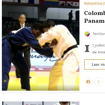
Noticias
Paris 
Colomb
Paname
fecolj
1
1 judo
de Amé
Leer m