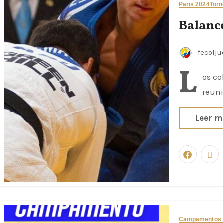
Paris 2024
Torn
Balanc
fecolj
L
os co
reuni
Leer m
Campamentos y