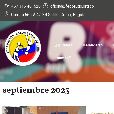
+57 315 4015201
oficina@fecoljudo.org.co
Carrera 66a # 42-34 Salitre Greco, Bogotá
¿Quiénes
Calendario
somos?
septiembre 2023
Campamentos y